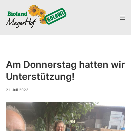
Zum
Inhalt
Mo
springen
SoLaWi
Am Donnerstag hatten wir
Unterstützung!
25.
21. Juli 2023
Juli
2023