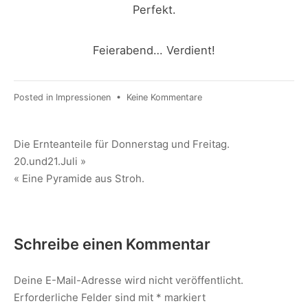
Perfekt.
Feierabend… Verdient!
zu
Posted in
Impressionen
•
Keine Kommentare
Am
Donnerstag
hatten
Beitragsnavigation
Die Ernteanteile für Donnerstag und Freitag.
wir
20.und21.Juli »
Unterstützung!
« Eine Pyramide aus Stroh.
Schreibe einen Kommentar
Deine E-Mail-Adresse wird nicht veröffentlicht.
Erforderliche Felder sind mit
*
markiert