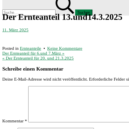
nach:
Menü
Der Ernteanteil 13.und14.3.2025
11. März 2025
zu
Posted in
Ernteanteile
•
Keine Kommentare
Beitragsnavigation
Der
Der Ernteanteil für 6.und 7.März »
Ernteanteil
« Der Ernteanteil für 20. und 21.3.2025
13.und14.3.2025
Schreibe einen Kommentar
Deine E-Mail-Adresse wird nicht veröffentlicht.
Erforderliche Felder s
Kommentar
*