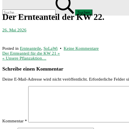
nach:
Menü
Der Ernteanteil der KW 22.
26. Mai 2026
zu
Posted in
Ernteanteile
,
SoLaWi
•
Keine Kommentare
Beitragsnavigation
Der
Der Ernteanteil für die KW 21 »
Ernteanteil
« Unsere Pflanzaktion…
der
KW
Schreibe einen Kommentar
22.
Deine E-Mail-Adresse wird nicht veröffentlicht.
Erforderliche Felder s
Kommentar
*