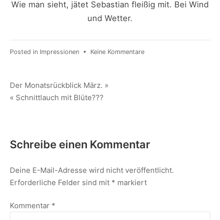
Wie man sieht, jätet Sebastian fleißig mit. Bei Wind
und Wetter.
zu
Posted in
Impressionen
•
Keine Kommentare
Der
neue
Acker
Beitragsnavigation
Der Monatsrückblick März. »
wird
« Schnittlauch mit Blüte???
gepflegt.
Schreibe einen Kommentar
Deine E-Mail-Adresse wird nicht veröffentlicht.
Erforderliche Felder sind mit
*
markiert
Kommentar
*