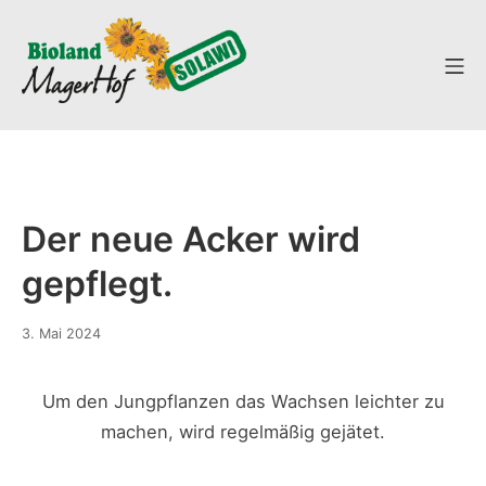
Zum
Inhalt
Mo
springen
SoLaWi
Der neue Acker wird
gepflegt.
3.
3. Mai 2024
Mai
2024
Um den Jungpflanzen das Wachsen leichter zu
machen, wird regelmäßig gejätet.