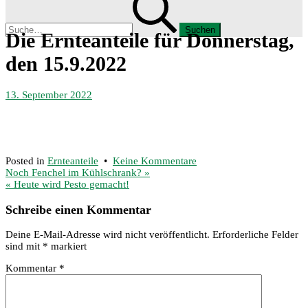
nach:
Menü
Die Ernteanteile für Donnerstag,
den 15.9.2022
13. September 2022
zu
Posted in
Ernteanteile
•
Keine Kommentare
Beitragsnavigation
Die
Noch Fenchel im Kühlschrank? »
Ernteanteile
« Heute wird Pesto gemacht!
für
Donnerstag,
Schreibe einen Kommentar
den
15.9.2022
Deine E-Mail-Adresse wird nicht veröffentlicht.
Erforderliche Felder
sind mit
*
markiert
Kommentar
*