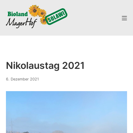
Zum
Inhalt
Mo
springen
SoLaWi
Nikolaustag 2021
1.
6. Dezember 2021
Juli
2022