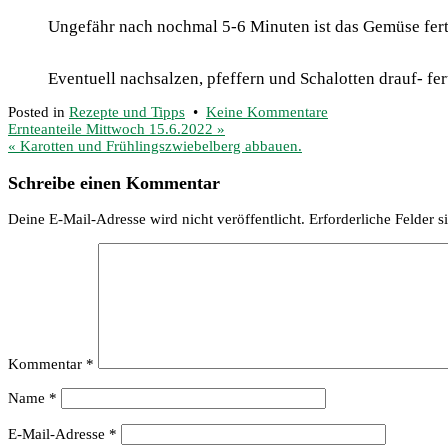
Ungefähr nach nochmal 5-6 Minuten ist das Gemüse fert
Eventuell nachsalzen, pfeffern und Schalotten drauf- fer
zu
Posted in
Rezepte und Tipps
•
Keine Kommentare
Beitragsnavigation
Karotten
Ernteanteile Mittwoch 15.6.2022 »
und
« Karotten und Frühlingszwiebelberg abbauen.
Fenchel
aus
Schreibe einen Kommentar
dem
Ofen
Deine E-Mail-Adresse wird nicht veröffentlicht.
Erforderliche Felder s
Kommentar
*
Name
*
E-Mail-Adresse
*