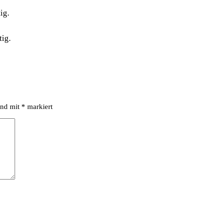
ig.
tig.
ind mit
*
markiert