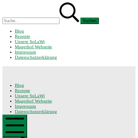
Zum
Suchen
Inhalt
nach:
springen
Blog
Rezepte
Unsere SoLaWi
Magerhof Webseite
Impressum
Datenschutzerklärung
SoLaWi
Blog
Rezepte
Unsere SoLaWi
Magerhof Webseite
Impressum
SoLaWi
Datenschutzerklärung