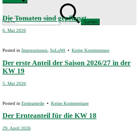
Mobile
Suche
Menü
Suchen
nach:
Die Tomaten sind gepflanzt.
6.
6. Mai 2026
Mai
2026
zu
Posted in
Impressionen
,
SoLaWi
•
Keine Kommentare
Die
Tomaten
Der erste Anteil der Saison 2026/27 in der
sind
KW 19
gepflanzt.
5. Mai 2026
zu
Posted in
Ernteanteile
•
Keine Kommentare
Der
erste
Der Ernteanteil für die KW 18
Anteil
der
29. April 2026
Saison
2026/27