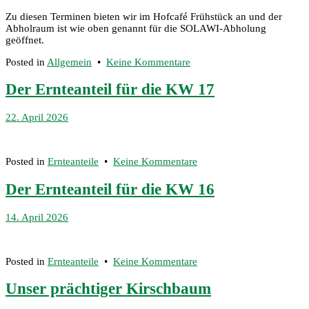
Zu diesen Terminen bieten wir im Hofcafé Frühstück an und der
Abholraum ist wie oben genannt für die SOLAWI-Abholung
geöffnet.
zu
Posted in
Allgemein
•
Keine Kommentare
Die
Öffnungszeiten
Der Ernteanteil für die KW 17
in
den
22. April 2026
Feiertagswochen:
zu
Posted in
Ernteanteile
•
Keine Kommentare
Der
Ernteanteil
Der Ernteanteil für die KW 16
für
die
14. April 2026
KW
17
zu
Posted in
Ernteanteile
•
Keine Kommentare
Der
Ernteanteil
Unser prächtiger Kirschbaum
für
die