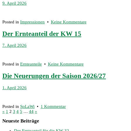
9. April 2026
KW
16
zu
Posted in
Impressionen
•
Keine Kommentare
Unser
prächtiger
Der Ernteanteil der KW 15
Kirschbaum
7. April 2026
zu
Posted in
Ernteanteile
•
Keine Kommentare
Der
Ernteanteil
Die Neuerungen der Saison 2026/27
der
KW
23.
1. April 2026
15
April
2026
zu
Posted in
SoLaWi
•
1 Kommentar
Seitennummerierung
Die
«
1
2
3
4
5
…
44
»
Neuerungen
der
Neueste Beiträge
der
Saison
Beiträge
Der Ernteanteil für die KW 32
2026/27