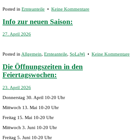
in
der
zu
Posted in
Ernteanteile
•
Keine Kommentare
KW
Der
19
Ernteanteil
Info zur neuen Saison:
für
die
5.
27. April 2026
KW
Mai
18
2026
zu
Posted in
Allgemein
,
Ernteanteile
,
SoLaWi
•
Keine Kommentare
Info
zur
Die Öffnungszeiten in den
neue
Feiertagswochen:
Saiso
7.
23. April 2026
Juni
Donnerstag 30. April 10-20 Uhr
2026
Mittwoch 13. Mai 10-20 Uhr
Freitag 15. Mai 10-20 Uhr
Mittwoch 3. Juni 10-20 Uhr
Freitag 5. Juni 10-20 Uhr